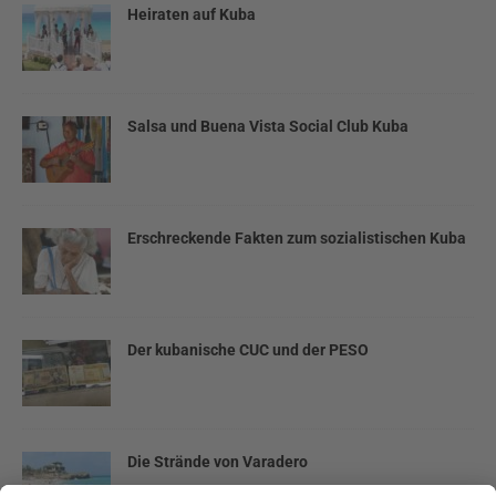
Heiraten auf Kuba
Salsa und Buena Vista Social Club Kuba
Erschreckende Fakten zum sozialistischen Kuba
Der kubanische CUC und der PESO
Die Strände von Varadero