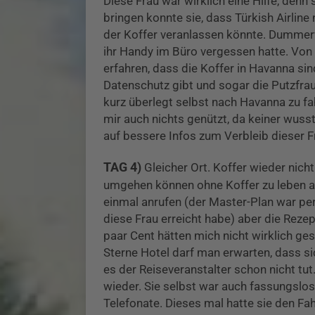
Diese Frau war wirklich eine Hilfe, denn 
bringen konnte sie, dass Türkish Airline
der Koffer veranlassen könnte. Dummerwe
ihr Handy im Büro vergessen hatte. Von 
erfahren, dass die Koffer in Havanna sin
Datenschutz gibt und sogar die Putzfrau
kurz überlegt selbst nach Havanna zu fa
mir auch nichts genützt, da keiner wusste
auf bessere Infos zum Verbleib dieser 
TAG 4)
Gleicher Ort. Koffer wieder nicht
umgehen können ohne Koffer zu leben al
einmal anrufen (der Master-Plan war per
diese Frau erreicht habe) aber die Rezept
paar Cent hätten mich nicht wirklich ges
Sterne Hotel darf man erwarten, dass
es der Reiseveranstalter schon nicht tut.
wieder. Sie selbst war auch fassungslo
Telefonate. Dieses mal hatte sie den Fa