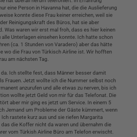
sie hat überall herum telefoniert. In Erfahrung
 nur eine Person in Havanna hat, die die Auslieferung
ise konnte diese Frau keiner erreichen, weil sie
der Reinigungskraft des Büros, hat sie aber
d. Was waren wir erst mal froh, dass es hier keinen
 alle Unterlagen einsehen konnte. Ich hatte schon
hren (ca. 1 Stunden von Varadero) aber das hätte
 wo die Frau von Türkisch Airline ist. Wir hofften
Frau am nächsten Tag.
 da. Ich stellte fest, dass Männer besser damit
s Frauen. Jetzt wollte ich die Nummer selbst noch
manent anzurufen und alle etwas zu nerven, bis ich
ion wollte jetzt Geld von mir für das Telefonat. Die
tört aber mir ging es jetzt um Service. In einem 5
 sich Jemand um Probleme der Gäste kümmert, wenn
 Ich rastete kurz aus und sie riefen Margarita
s das die Koffer nicht da waren und übernahm die
hrer vom Türkish Airline Büro am Telefon erwischt.