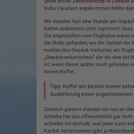
unser erster
Zwischenstop in London
z
Kuba Varadero angekommen fehlte dann
Wir standen fast eine Stunde am Gepäc
hatten spätestens jetzt registriert, da
Die Angestellten vom Flughafen waren ni
die Stelle gefunden, wo der Verlust de
melden des Gepäck-Verlustes am Flugh
„Gepäckverlustschein“ der als eine Art 
ist, wenn dieser später noch gefunden u
keinen Koffer.
Tipp: Koffer am besten immer extra
Auslieferung einen angemessenen
Ziemlich genervt standen wir nun an dies
Scheibe hat das offensichtlich gar nicht 
schreibe ich deshalb, weil jeder kann s
Karibik herumrennen (gibt ja Waschbeck