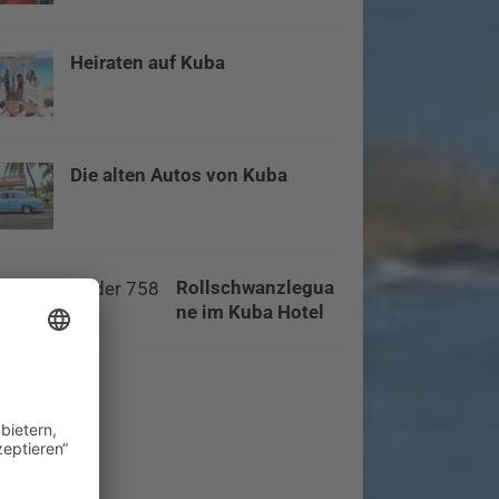
Heiraten auf Kuba
Die alten Autos von Kuba
Rollschwanzlegua
ne im Kuba Hotel