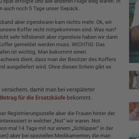
u spät erfolgte und alle anderen Flüge weg waren. In
 auch noch 5 Tage unser Gepäck.
kband aber irgendwann kam nichts mehr. Ok, wir
ss unsere Koffer nicht mitgekommen sind. Was nun?
cht sehr hilfsbereit aber irgendwie haben wir dann
r Koffer gemeldet werden muss. WICHTIG: Das
afen ist wichtig. Man bekommt einen
Nachweis dient, dass man der Besitzer des Koffers
nd ausgeliefert wird. Ohne diesen Schein gibt es
 versichern, damit man bei verspäteter
Betrag für die Ersatzkäufe
bekommt.
er Registrierungsstelle aber die Frauen hinter der
interessiert in welcher „Not“ wir waren. Not
chon mal 14 Tage mit nur einem „Schlüpper“ in der
en) aber bei speziellen Medikamenten, die man