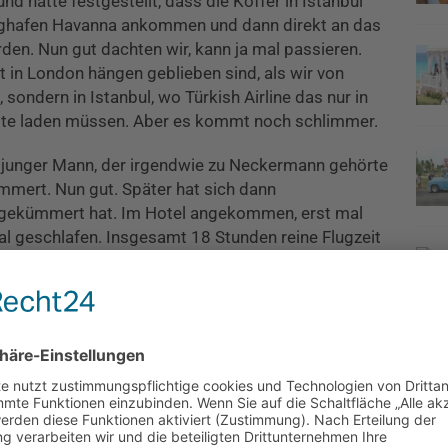
 hatte festgestellt, dass die Koffer in Istanbul
ughafen Havanna ankommen und dann direkt an das
rden. Nun gut dachten wir, kann ja mal passieren.
ht in London hängen geblieben sind, als wir von
 sondern in Istanbul, wo Türkish Airline das nur in
ätte laden müssen. Aber es kommt noch schlimmer.
 junger Mann, der irgendwie zu Neckermann gehörte
ümmert. Nun gut. Später hat sich dann
s gekümmert hat. Im Hotel angekommen, erst mal
l geschlafen. Insgesamt 18 Stunden reine Flugzeit
age Kubareise war genau so teuer wie die
3 Insel
 Jahr.
g öfters zur Rezeption gelaufen und gefragt ob die
waren wir, als die Koffer am späten Abend immer
ar an diesem Tag nicht zu erreichen und wir