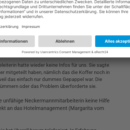
ur Sprechzeit zu erscheinen um die Reiseleitung
annte nur mit ihrem Reisevouchern herum und
 verkaufen. Sie wollte sich darum kümmern und uns
fonierte mit irgenjemand um uns dann mitzuteilen
en wir selber. Wir wurden langsam mürbe und sauer,
röstet wurden.
leiterin hatte wieder keine Infos für uns. Sie sagte
her mitgeteilt haben, nämlich das die Koffer noch in
, weil das einfach nur dummes Gepappel war. Die
 kümmern oder das Problem überforderte sie.
ese unfähige Neckermannmitarbeiterin keine Hilfe
direkt an das Hotelmanagement (Margarita vom