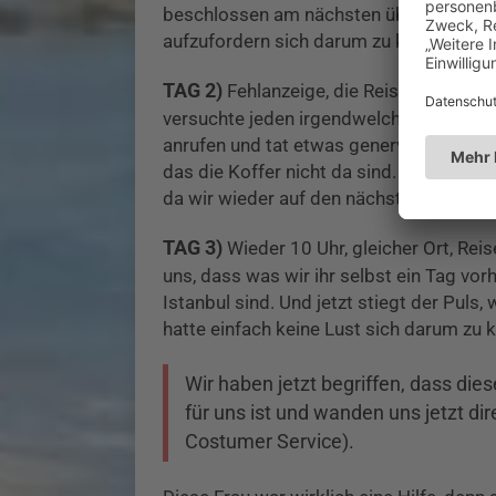
beschlossen am nächsten überpünklich z
aufzufordern sich darum zu kümmern.
TAG 2)
Fehlanzeige, die Reiseleitung r
versuchte jeden irgendwelche Touren zu
anrufen und tat etwas genervt. Sie tele
das die Koffer nicht da sind. Das wusst
da wir wieder auf den nächsten Tag vert
TAG 3)
Wieder 10 Uhr, gleicher Ort, Reise
uns, dass was wir ihr selbst ein Tag vor
Istanbul sind. Und jetzt stiegt der Puls
hatte einfach keine Lust sich darum zu
Wir haben jetzt begriffen, dass di
für uns ist und wanden uns jetzt 
Costumer Service).