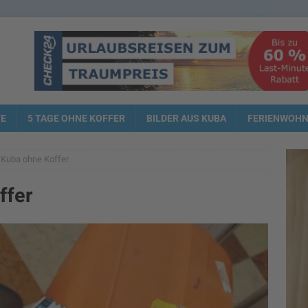
TE
5 TAGE OHNE KOFFER
BILDER AUS KUBA
FERIENWOH
 Kuba ohne Koffer
ffer