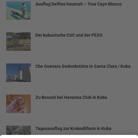
Ausflug Delfine hautnah – Tour Cayo Blanco
Der kubanische CUC und der PESO
Che Guevara Gedenkstätte in Santa Clara / Kuba
Zu Besuch bei Havanna Club in Kuba
Tagesausflug zur Krokodilfarm in Kuba