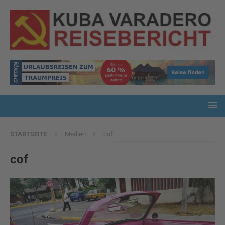
STARTSEITE
Medien
cof
cof