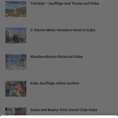
Trinidad – Ausflüge und Touren auf Kuba
5-Sterne Melia Varadero Hotel in Kuba
Wunderschönes Reiseziel Kuba
Kuba Ausflüge online buchen
Salsa und Buena Vista Social Club Kuba