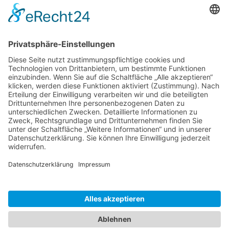
Erschreckende Fakten zum sozialistischen Kuba
5 Tage in Kuba ohne Koffer
Wunderschönes Reiseziel Kuba
Rollschwanzleguane im Kuba Hotel