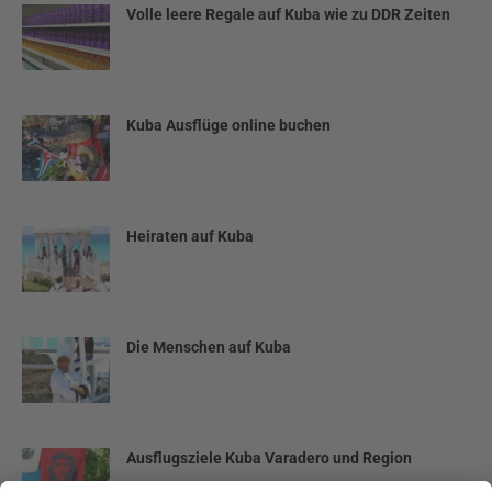
Volle leere Regale auf Kuba wie zu DDR Zeiten
Kuba Ausflüge online buchen
Heiraten auf Kuba
Die Menschen auf Kuba
Ausflugsziele Kuba Varadero und Region