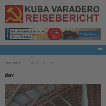
STARTSEITE
Medien
dav
dav