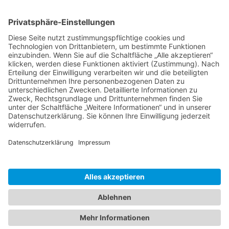
Che Guevara Gedenkstätte in
Santa Clara / Kuba
Mit TourCompass die Welt neu
entdecken
Trinidad –
Ausflüge
und Touren
auf Kuba
Volle leere Regale auf Kuba wie zu DDR Zeiten