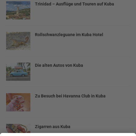
Trinidad – Ausflüge und Touren auf Kuba
Rollschwanzleguane im Kuba Hotel
Die alten Autos von Kuba
Zu Besuch bei Havanna Club in Kuba
Zigarren aus Kuba