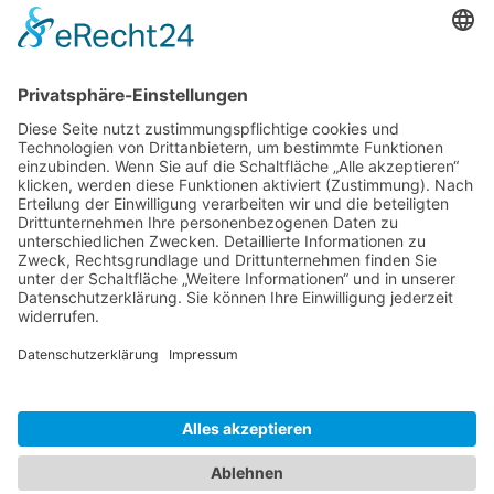
Die Menschen auf Kuba
Erschreckende Fakten zum sozialistischen Kuba
Legendäre Hemingway Stammkneipe El Floridita
auf Kuba
Kuba Ausflüge online buchen