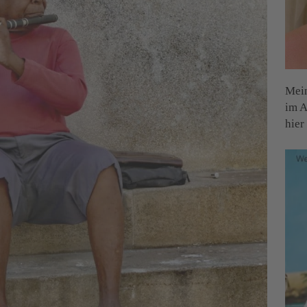
Mein
im A
hier