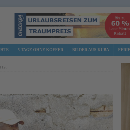
CHTE
5 TAGE OHNE KOFFER
BILDER AUS KUBA
FERI
-1126