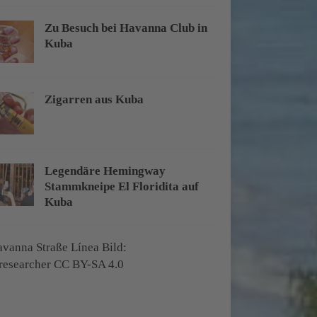
Zu Besuch bei Havanna Club in
Kuba
Zigarren aus Kuba
Legendäre Hemingway
Stammkneipe El Floridita auf
Kuba
A
u
s
f
l