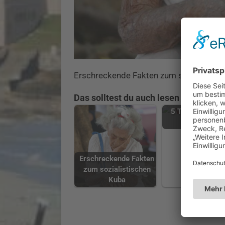
Erschreckende Fakten zum sozialistisc
Das solltest du auch lesen
5 Tage in Kuba 
Koffer
Erschreckende Fakten
zum sozialistischen
Kuba