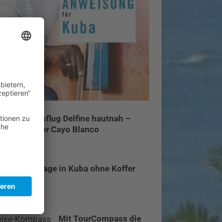
Ausflug Delfine hautnah –
Tour Cayo Blanco
5 Tage in Kuba ohne Koffer
Mit TourCompass die