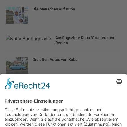
Die Menschen auf Kuba
Ausflugsziele Kuba Varadero und
Region
Die alten Autos von Kuba
Ausflug Delfine hautnah – Tour Cayo Blanco
Internet und Telefon Kosten auf
Kuba