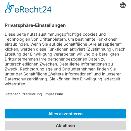
Legendäre Hemingway Stammkneipe El Floridita
auf Kuba
Volle leere Regale auf Kuba wie zu DDR Zeiten
Che Guevara Gedenkstätte in Santa Clara / Kuba
Die alten Autos von Kuba