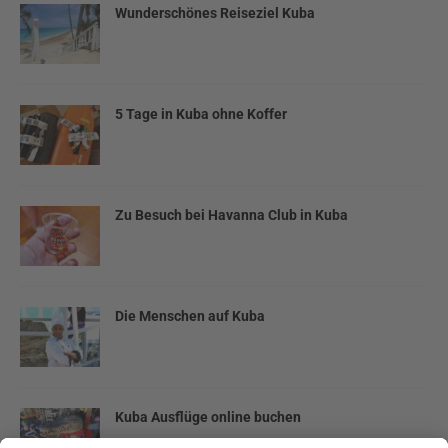
Wunderschönes Reiseziel Kuba
5 Tage in Kuba ohne Koffer
Zu Besuch bei Havanna Club in Kuba
Die Menschen auf Kuba
Kuba Ausflüge online buchen