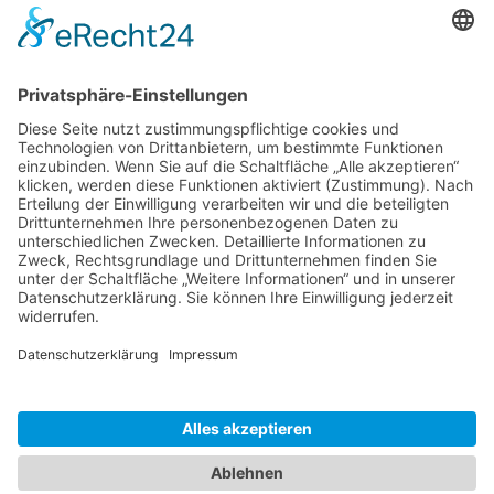
Ausflug Delfine hautnah – Tour Cayo Blanco
Zigarren aus Kuba
Che Guevara Gedenkstätte in Santa Clara / Kuba
Kuba Ausflüge online buchen