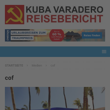
STARTSEITE
Medien
cof
cof