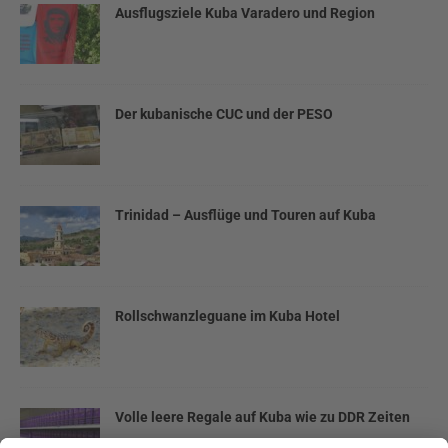
Ausflugsziele Kuba Varadero und Region
Der kubanische CUC und der PESO
Trinidad – Ausflüge und Touren auf Kuba
Rollschwanzleguane im Kuba Hotel
Volle leere Regale auf Kuba wie zu DDR Zeiten