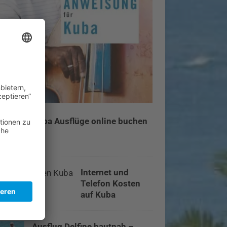
Kuba Ausflüge online buchen
Internet und
Telefon Kosten
auf Kuba
Ausflug Delfine hautnah –