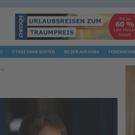
TE
5 TAGE OHNE KOFFER
BILDER AUS KUBA
FERIENWOH
195