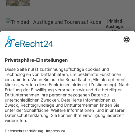
Trinidad –
Ausflüge
und Touren
auf Kuba
Heiraten auf Kuba
Die Strände von Varadero
Ausflug Delfine hautnah – Tour Cayo Blanco