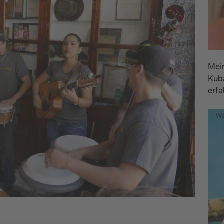
Mei
Kuba
erfa