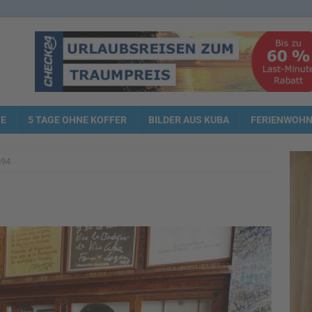
TE
5 TAGE OHNE KOFFER
BILDER AUS KUBA
FERIENWOH
694