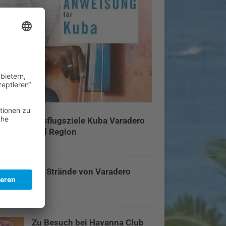
Ausflugsziele Kuba Varadero
und Region
Die Strände von Varadero
Zu Besuch bei Havanna Club