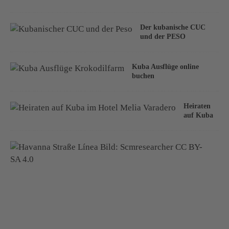
Der kubanische CUC
und der PESO
Kuba Ausflüge online
buchen
Heiraten
auf Kuba
A
u
s
f
l
u
g
n
a
c